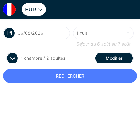
EUR
Séjour du
6 août
au
7 août
1 chambre / 2 adultes
Modifier