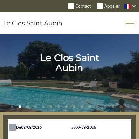
Contact
Appeler
Le Clos Saint Aubin
Tog
Nav
Le Clos Saint
Aubin
Du
au