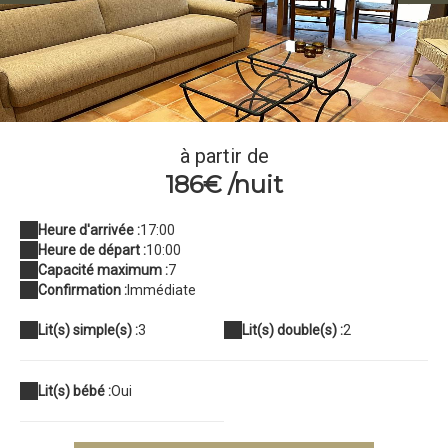
IMG_6464
à partir de
186€ /nuit
Heure d'arrivée :
17:00
Heure de départ :
10:00
Capacité maximum :
7
Confirmation :
Immédiate
Lit(s) simple(s) :
3
Lit(s) double(s) :
2
Lit(s) bébé :
Oui