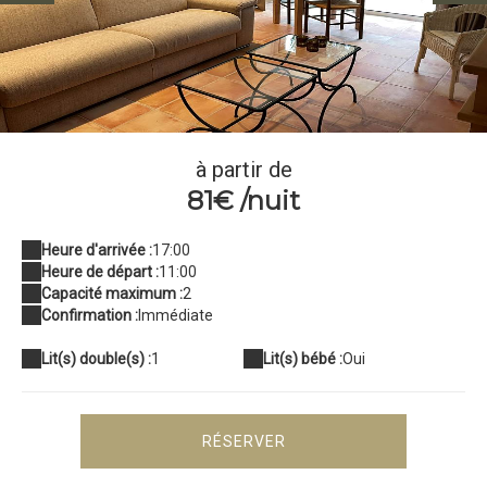
IMG_6456
à partir de
81€ /nuit
Heure d'arrivée :
17:00
Heure de départ :
11:00
Capacité maximum :
2
Confirmation :
Immédiate
Lit(s) double(s) :
1
Lit(s) bébé :
Oui
RÉSERVER