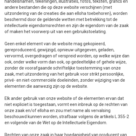
handelsnamen, tekeningen, illustraties, foto’s, teksten, grafics en
andere bestanden die op deze website verschijnen (met
uitzondering van de creaties die aan elloha toebehoren), worden
beschermd door de geldende wetten met betrekking tot de
intellectuele eigendomsrechten en zijn de eigendom van de zaak
of maken het voorwerp uit van een gebruikstoelating.
Geen enkel element van de website mag gekopieerd,
gereproduceerd, gewijzigd, opnieuw uitgegeven, geladen,
vervormd, overgedragen of verspreid worden, op welke wijze dan
ook, onder welke vorm dan ook, op gedeeltelijke of gehele wijze,
zonder de voorafgaande schriftelijke toestemming van onze
zaak, met uitzondering van het gebruik voor strikt persoonlijke,
privé- en niet-commerciële doeleinden, zonder wijziging van de
elementen die aanwezig zijn op de website.
Elk ander gebruik van onze website of de elementen ervan dat
niet expliciet is toegestaan, vormt een inbreuk op de rechten van
onze zaak en/of elloha en zou met name als vervalsing
beschouwd kunnen worden, strafbaar volgens de artikels L 355-2
en volgende van de Wet op de Intellectuele Eigendom.
Rechten van onze zaak in haar hoedanigheid van producent van