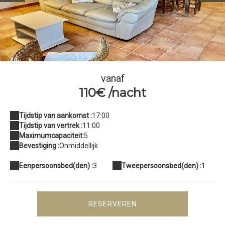
IMG_6336
vanaf
110€ /nacht
Tijdstip van aankomst :
17:00
Tijdstip van vertrek :
11:00
Maximumcapaciteit:
5
Bevestiging :
Onmiddellijk
Eenpersoonsbed(den) :
3
Tweepersoonsbed(den) :
1
RESERVEREN