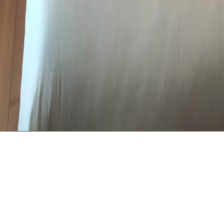
PRAKTISCHE INFORMATI
Boot kamer
Deze intieme kamer met authentieke inrichting en h