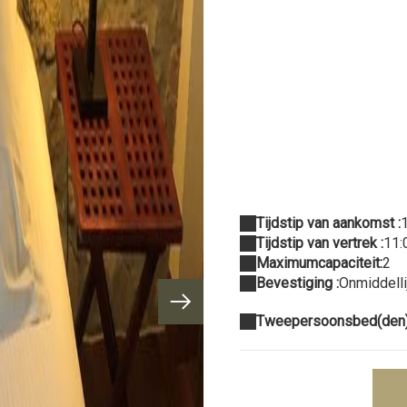
Tijdstip van aankomst :
Tijdstip van vertrek :
11:
Maximumcapaciteit:
2
Bevestiging :
Onmiddelli
Tweepersoonsbed(den)