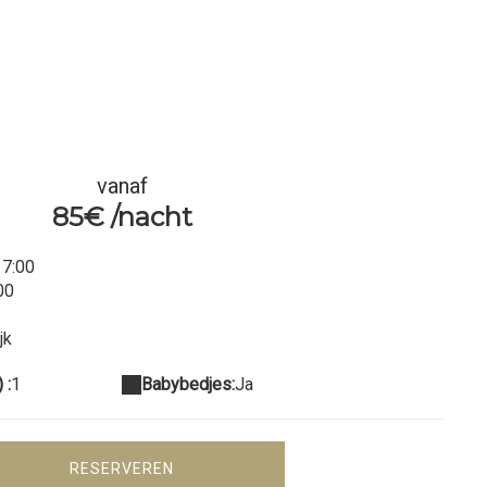
vanaf
85€ /nacht
17:00
00
jk
 :
1
Babybedjes:
Ja
RESERVEREN