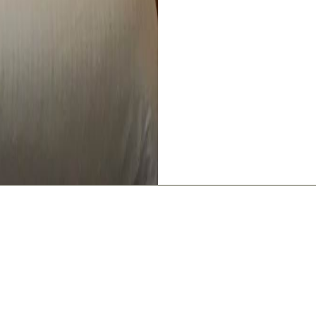
E
RESERVEER UW VERBLIJF
outen vloeren nodigt uit tot